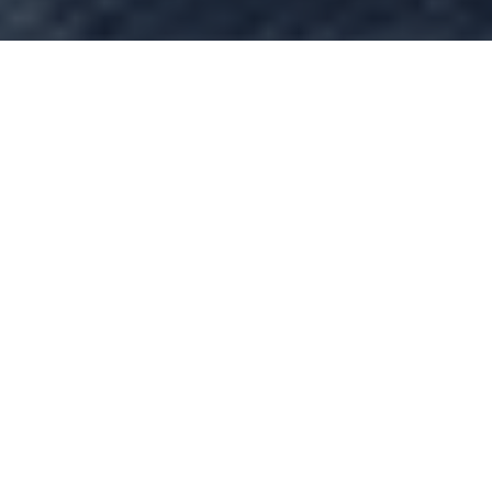
Jetzt neu: Rods
Entscheidung
Wenn alles auf dem Spiel steht
Rod, zerrissen zwischen Pflicht und Scham, sieht sich mit
seiner vergangenen Liebe Naila konfrontiert – einer Frau, die
auf der Seite der Feinde steht. Alte Wunden reißen auf,
verborgene Gefühle setzen ihm zu, und mitten in einem
tödlichen Konflikt muss er erkennen: Stärke zeigt sich nicht nur
im Kampf, sondern auch im Mut, verletzlich zu sein.